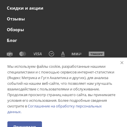
Скидки и акции
Отзывы
Обзоры
Блог
© 2026 Сеть офтальмологических клиник СВЕТОДАР
Мы используем файлы cookie, разработанные нашими
специалистами и с помощью сервисов интернет-статистики
Политика конфиденциальности
|
Согласие на обработку
(Яндекс Метрика и Гугл Аналитика и других), для анализа
персональных данных
|
Политика использования cookie-
событий на нашем веб-сайте, что позволяет нам улучшать
файлов
|
Пользовательское соглашение
взаимодействие с пользователями и обслуживание.
Продолжая просмотр страниц нашего сайта, вы принимаете
Версия для слабовидящих
Подписаться на рассылку
условия его использования. Более подробные сведения
смотрите в
Соглашение на обработку персональных
данных.
ИМЕЮТСЯ ПРОТИВОПОКАЗАНИЯ. НЕОБХОДИМА
КОНСУЛЬТАЦИЯ СПЕЦИАЛИСТА
Принимаю